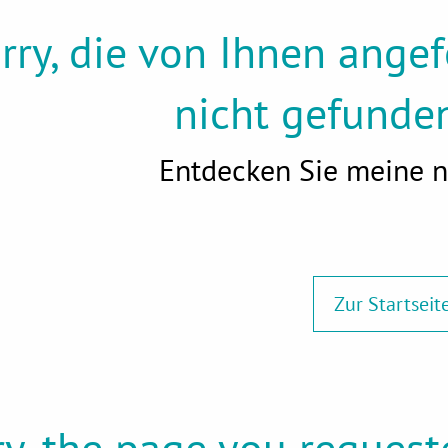
rry, die von Ihnen ange
nicht gefunde
Entdecken Sie meine n
Zur Startseit
y, t
he page you request