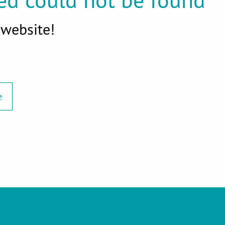
website!
e