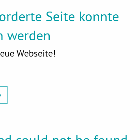
forderte Seite konnte
n werden
eue Webseite!
e
ed could not be found